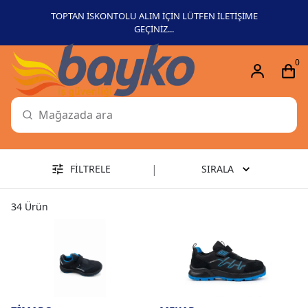
TOPTAN İSKONTOLU ALIM İÇİN LÜTFEN İLETİŞİME
GEÇİNİZ...
0
|
FİLTRELE
SIRALA
34
Ürün