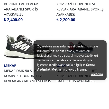
BURUNLU VE KEVLAR
KOMPOZİT BURUNLU VE
ARATABANLI SPOR İŞ
KEVLAR ARATABANLI SPOR İŞ
AYAKKABISI
AYAKKABISI
₺ 2,400.00
₺ 2,200.00
Ziyaretiniz sırasında kişisel verileriniz siteyi
kullanımınızı analiz etmek, reklamları
kişiselleştirmek ve sosyal medya özellikleri
sağlamak amacıyla çerezler aracılığıyla
işlenmektedir. Daha fazla bilgi için
Çerez
MEKAP
GRİPPER
Aydınlat Metni’ni
okuyabilirsiniz.
MEKAP DMK 50 S1P
GRİPPER GPR 71 S1 SÜET
Anladım
KOMPOZİT BURUNLU VE
KOMPOZİT BURUNLU
KEVLAR ARATABANLI SPOR İŞ
BAĞCIKLI İŞ AYAKKABISI
AYAKKABISI
₺ 2,150.00
₺ 2,200.00