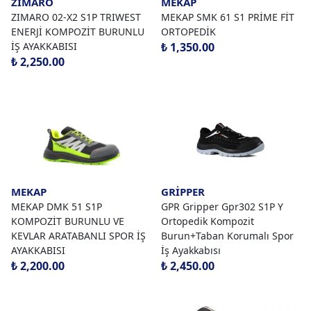
ZİMARO
MEKAP
ZIMARO 02-X2 S1P TRIWEST
MEKAP SMK 61 S1 PRİME FİT
ENERJİ KOMPOZİT BURUNLU
ORTOPEDİK
İŞ AYAKKABISI
₺ 1,350.00
₺ 2,250.00
MEKAP
GRİPPER
MEKAP DMK 51 S1P
GPR Gripper Gpr302 S1P Y
KOMPOZİT BURUNLU VE
Ortopedik Kompozit
KEVLAR ARATABANLI SPOR İŞ
Burun+Taban Korumalı Spor
AYAKKABISI
İş Ayakkabısı
₺ 2,200.00
₺ 2,450.00